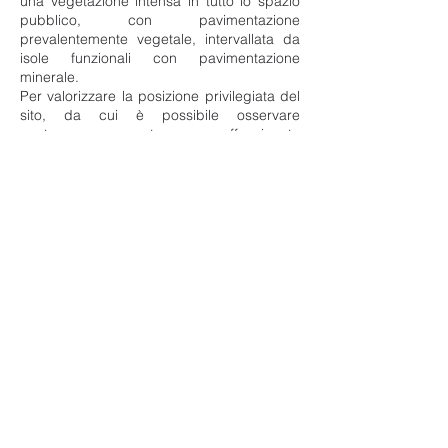
una vegetazione intensa in tutto lo spazio
pubblico, con pavimentazione
prevalentemente vegetale, intervallata da
isole funzionali con pavimentazione
minerale.
Per valorizzare la posizione privilegiata del
sito, da cui è possibile osservare
contemporaneamente un affascinante
insieme di monumenti archeologici,
architettonici e naturalistici, come la
Piramide, le Mura Aureliane con Porta San
Paolo, il recinto del Cimitero da cui
emergono gli alberi pizzuti, l'edificio
razionalista delle Poste e Monte Testaccio,
si è scelto di non edificare in altezza. Tale
gesto è, tra l'altro, facilitato dalla possibilità
di sfruttare scavi esistenti per l'inserimento
di nuove funzioni, in riferimento all'attuale
posizionamento, ribassato rispetto alla
quota urbana, della Piramide Cestia.
Info